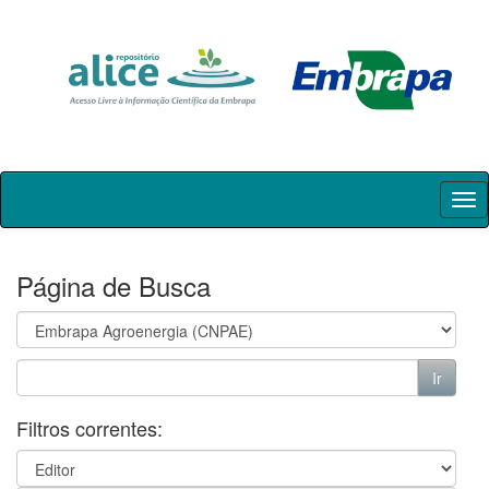
Skip
navigation
Página de Busca
Filtros correntes: