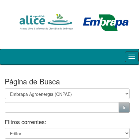
Skip
navigation
Página de Busca
Filtros correntes: