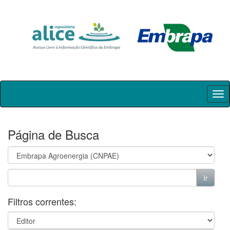
Skip
navigation
Página de Busca
Filtros correntes: