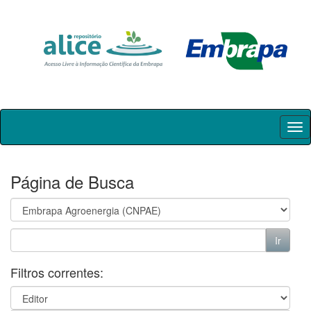
Skip
navigation
Página de Busca
Filtros correntes: