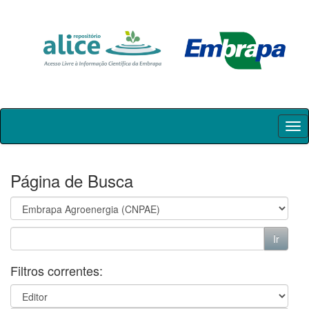
Skip
navigation
Página de Busca
Filtros correntes: