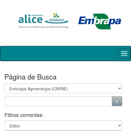
Skip
navigation
Página de Busca
Filtros correntes: