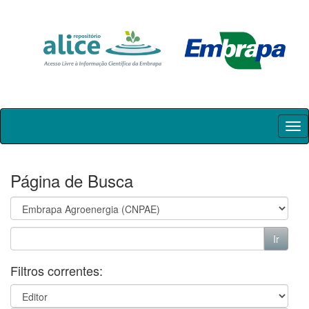
Skip
navigation
Página de Busca
Filtros correntes: