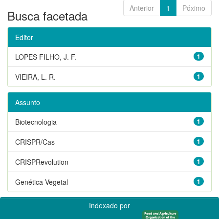
Anterior
1
Póximo
Busca facetada
Editor
LOPES FILHO, J. F.
1
VIEIRA, L. R.
1
Assunto
Biotecnologia
1
CRISPR/Cas
1
CRISPRevolution
1
Genética Vegetal
1
Indexado por