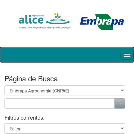
Skip
navigation
Página de Busca
Filtros correntes: