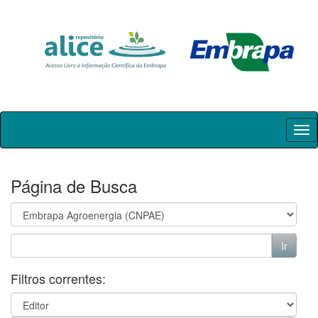
Skip
navigation
Página de Busca
Filtros correntes: