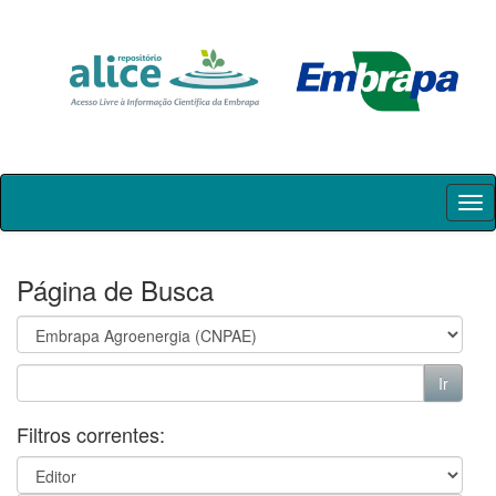
Skip
navigation
Página de Busca
Filtros correntes: