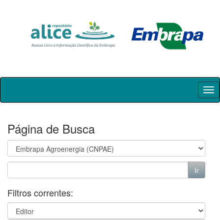
Skip
navigation
Página de Busca
Filtros correntes: