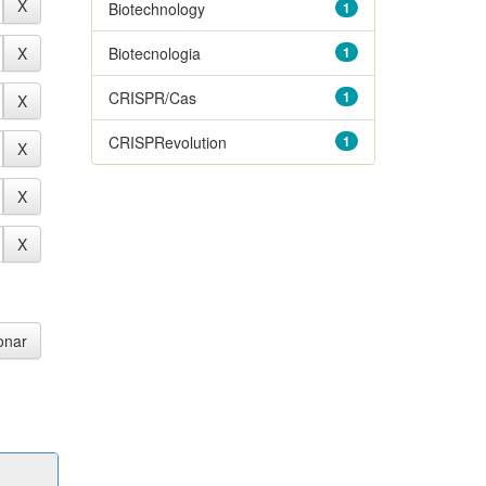
Biotechnology
1
Biotecnologia
1
CRISPR/Cas
1
CRISPRevolution
1