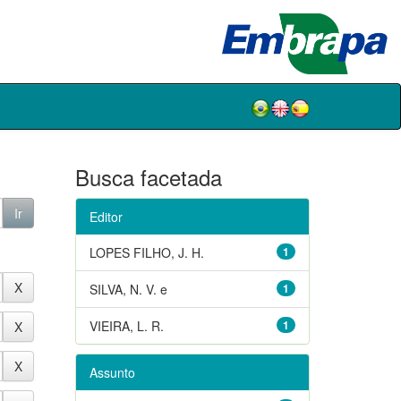
Busca facetada
Editor
LOPES FILHO, J. H.
1
SILVA, N. V. e
1
VIEIRA, L. R.
1
Assunto