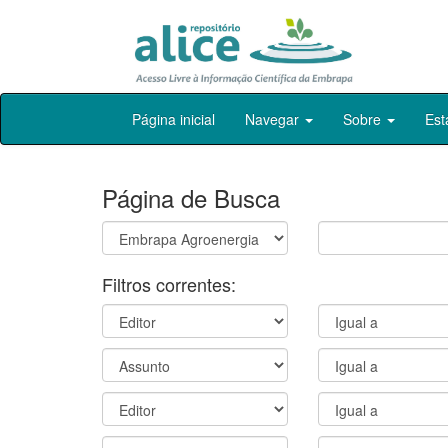
Skip
Página inicial
Navegar
Sobre
Est
navigation
Página de Busca
Filtros correntes: