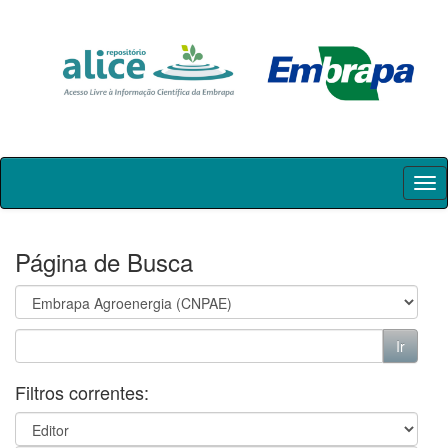
Skip
navigation
Página de Busca
Filtros correntes: