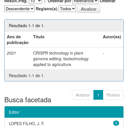
Result./Pág.
|
Ordenar por
Ordenar
Registro(s)
Resultado 1-1 de 1.
Ano de
Título
Autor(es)
publicação
2021
CRISPR technology in plant
-
genome editing: biotechnology
applied to agriculture.
Resultado 1-1 de 1.
Anterior
1
Póximo
Busca facetada
Editor
LOPES FILHO, J. F.
1