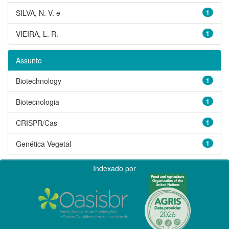
SILVA, N. V. e
1
VIEIRA, L. R.
1
Assunto
Biotechnology
1
Biotecnologia
1
CRISPR/Cas
1
Genética Vegetal
1
Indexado por