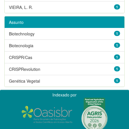
VIEIRA, L. R.
1
Assunto
Biotechnology
1
Biotecnologia
1
CRISPR/Cas
1
CRISPRevolution
1
Genética Vegetal
1
Indexado por