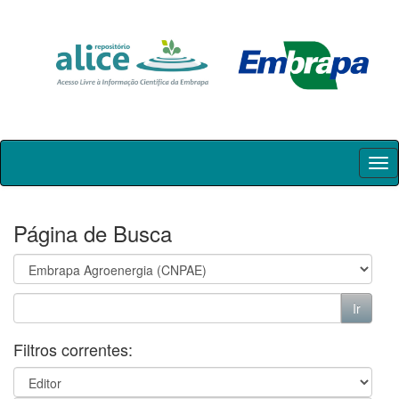
Skip
navigation
Página de Busca
Filtros correntes: