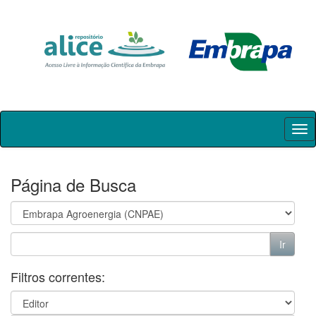
Skip
navigation
Página de Busca
Filtros correntes: