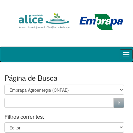
Skip
navigation
Página de Busca
Filtros correntes: