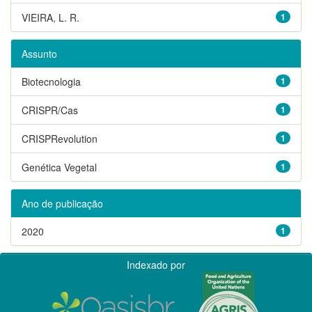
VIEIRA, L. R.
1
Assunto
Biotecnologia
1
CRISPR/Cas
1
CRISPRevolution
1
Genética Vegetal
1
Ano de publicação
2020
1
Indexado por