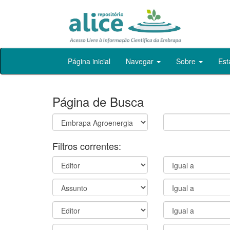
Skip
Página inicial
Navegar
Sobre
Est
navigation
Página de Busca
Filtros correntes: