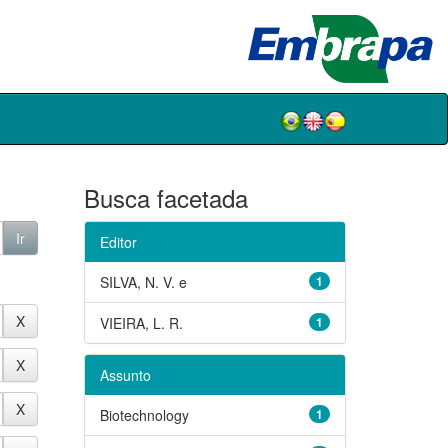
Busca facetada
Editor
SILVA, N. V. e
1
VIEIRA, L. R.
1
Assunto
Biotechnology
1