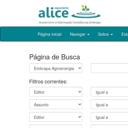
Skip
Página inicial
Navegar
Sobre
Est
navigation
Página de Busca
Filtros correntes: