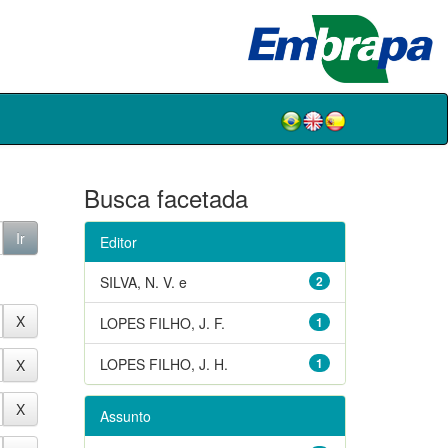
Busca facetada
Editor
SILVA, N. V. e
2
LOPES FILHO, J. F.
1
LOPES FILHO, J. H.
1
Assunto