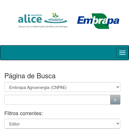
Skip
navigation
Página de Busca
Filtros correntes: