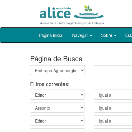
Skip
Página inicial
Navegar
Sobre
Est
navigation
Página de Busca
Filtros correntes: