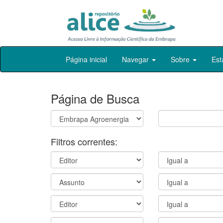
Skip
Página inicial
Navegar
Sobre
Est
navigation
Página de Busca
Filtros correntes: