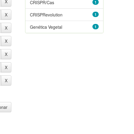
CRISPR/Cas
1
CRISPRevolution
1
Genética Vegetal
1