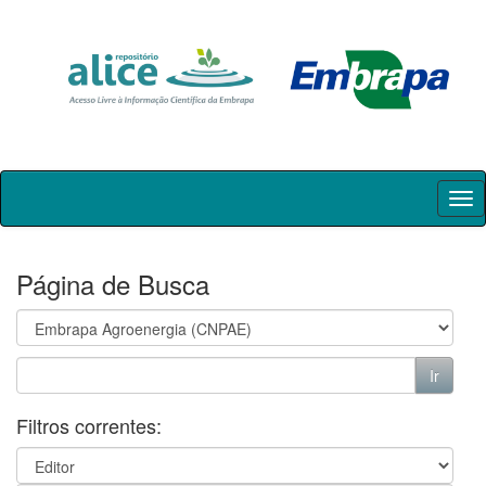
Skip
navigation
Página de Busca
Filtros correntes: