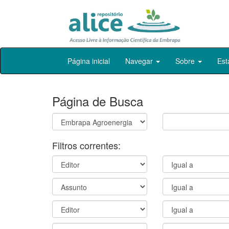
Skip
Página inicial
Navegar
Sobre
Est
navigation
Página de Busca
Filtros correntes: