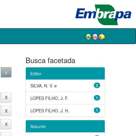
Busca facetada
Editor
SILVA, N. V. e
2
LOPES FILHO, J. F.
1
LOPES FILHO, J. H.
1
Assunto