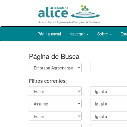
Skip
Página inicial
Navegar
Sobre
Est
navigation
Página de Busca
Filtros correntes: