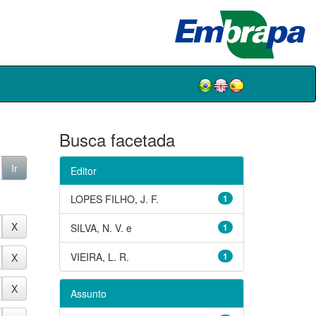
Busca facetada
Editor
LOPES FILHO, J. F.
1
SILVA, N. V. e
1
VIEIRA, L. R.
1
Assunto