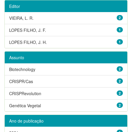
Editor
VIEIRA, L. R.
2
LOPES FILHO, J. F.
1
LOPES FILHO, J. H.
1
Assunto
Biotechnology
2
CRISPR/Cas
2
CRISPRevolution
2
Genética Vegetal
2
Ano de publicação