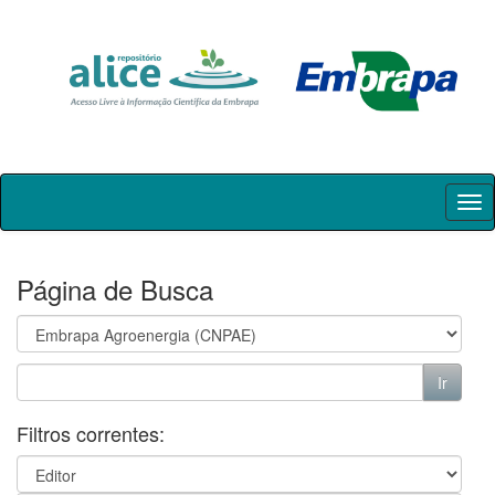
Skip
navigation
Página de Busca
Filtros correntes: