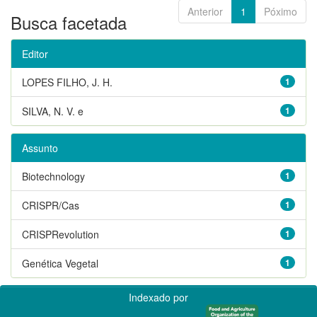
Anterior
1
Póximo
Busca facetada
Editor
LOPES FILHO, J. H.
1
SILVA, N. V. e
1
Assunto
Biotechnology
1
CRISPR/Cas
1
CRISPRevolution
1
Genética Vegetal
1
Indexado por