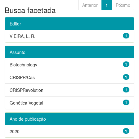
Anterior
1
Póximo
Busca facetada
Editor
VIEIRA, L. R.
1
Assunto
Biotechnology
1
CRISPR/Cas
1
CRISPRevolution
1
Genética Vegetal
1
Ano de publicação
2020
1