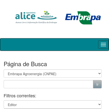
Skip
navigation
Página de Busca
Filtros correntes: