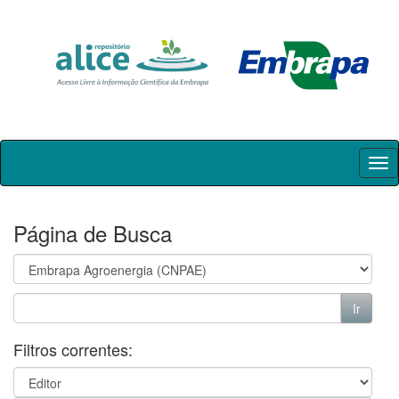
Skip
navigation
Página de Busca
Filtros correntes: