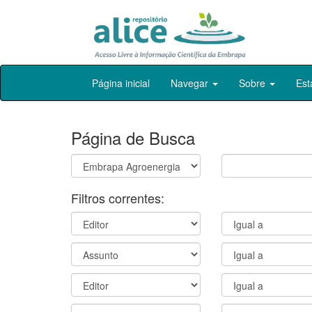
Skip
Página inicial
Navegar
Sobre
Est
navigation
Página de Busca
Filtros correntes: