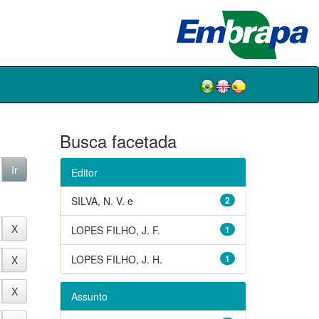
Busca facetada
Editor
SILVA, N. V. e
2
LOPES FILHO, J. F.
1
LOPES FILHO, J. H.
1
Assunto