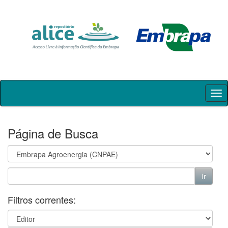
Skip
navigation
Página de Busca
Filtros correntes: