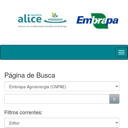
Skip
navigation
Página de Busca
Filtros correntes: