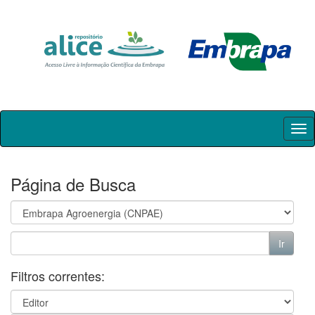
Skip
navigation
Página de Busca
Filtros correntes: