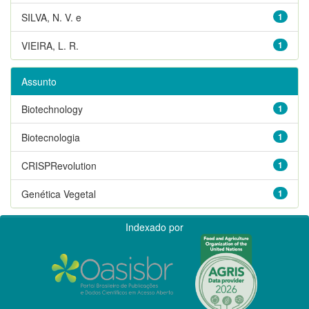
SILVA, N. V. e
1
VIEIRA, L. R.
1
Assunto
Biotechnology
1
Biotecnologia
1
CRISPRevolution
1
Genética Vegetal
1
Indexado por