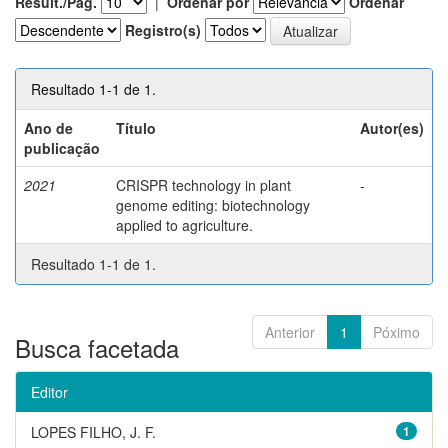
Result./Pág.
|
Ordenar por
Ordenar
Registro(s)
Resultado 1-1 de 1.
Ano de
Título
Autor(es)
publicação
2021
CRISPR technology in plant
-
genome editing: biotechnology
applied to agriculture.
Resultado 1-1 de 1.
Anterior
1
Póximo
Busca facetada
Editor
LOPES FILHO, J. F.
1