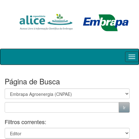
Skip
navigation
Página de Busca
Filtros correntes: