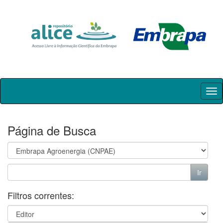
Skip
navigation
Página de Busca
Filtros correntes: