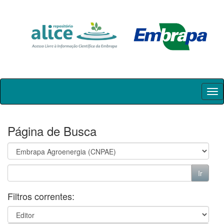
Skip
navigation
Página de Busca
Filtros correntes: