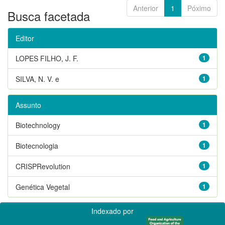
Anterior
1
Póximo
Busca facetada
Editor
LOPES FILHO, J. F.
1
SILVA, N. V. e
1
Assunto
Biotechnology
1
Biotecnologia
1
CRISPRevolution
1
Genética Vegetal
1
Indexado por