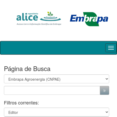
Skip
navigation
Página de Busca
Filtros correntes: