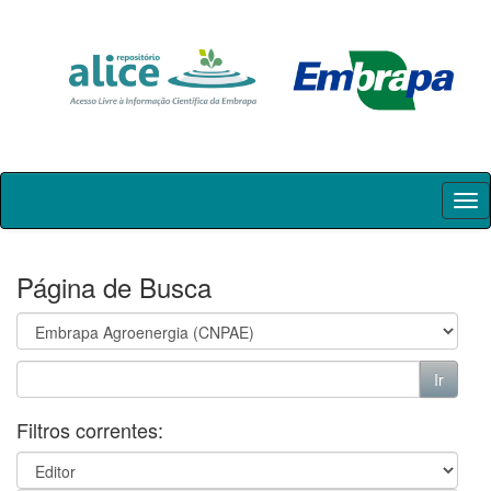
Skip
navigation
Página de Busca
Filtros correntes: