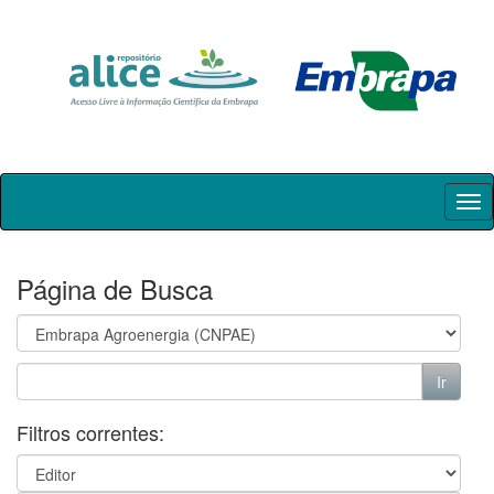
Skip
navigation
Página de Busca
Filtros correntes: