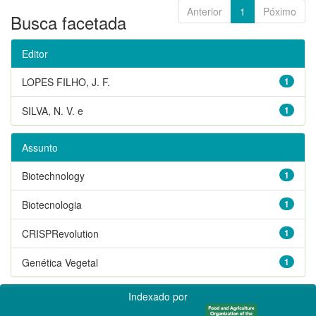
Anterior
1
Póximo
Busca facetada
Editor
LOPES FILHO, J. F.
1
SILVA, N. V. e
1
Assunto
Biotechnology
1
Biotecnologia
1
CRISPRevolution
1
Genética Vegetal
1
Indexado por