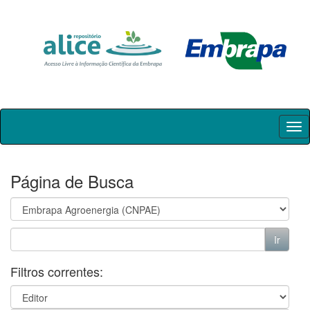
Skip
navigation
Página de Busca
Filtros correntes: