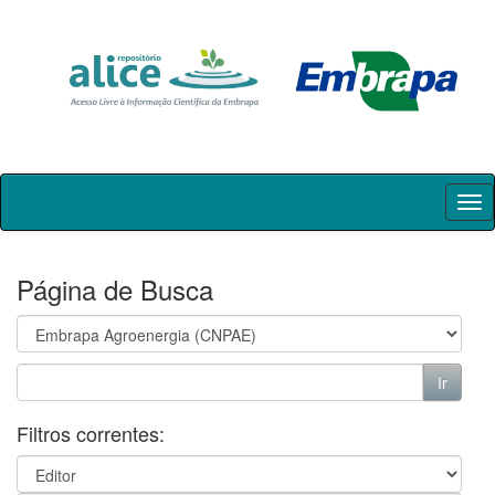
Skip
navigation
Página de Busca
Filtros correntes: