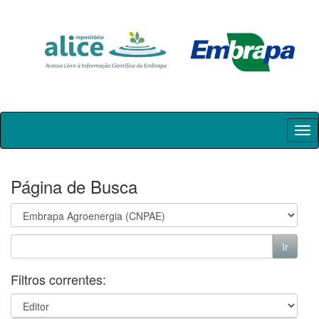
Skip
navigation
Página de Busca
Filtros correntes: