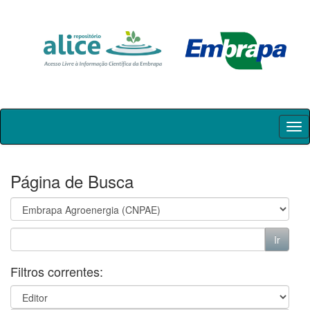
Skip
navigation
Página de Busca
Filtros correntes: