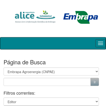
Skip
navigation
Página de Busca
Filtros correntes: