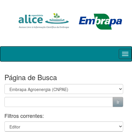
Skip
navigation
Página de Busca
Filtros correntes: