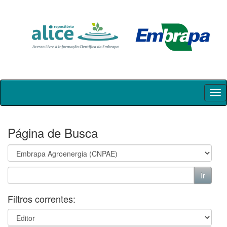
Skip
navigation
Página de Busca
Filtros correntes: