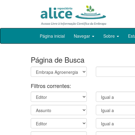
Skip
Página inicial
Navegar
Sobre
Est
navigation
Página de Busca
Filtros correntes: