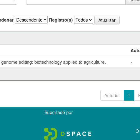
rdenar
Registro(s)
Auto
genome editing: biotechnology applied to agriculture.
-
Anterior
1
Suportado por
O 