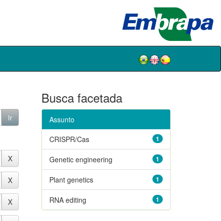
Busca facetada
Assunto
CRISPR/Cas
1
Genetic engineering
1
Plant genetics
1
RNA editing
1