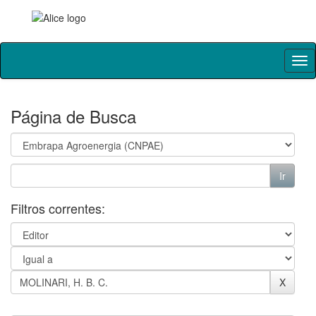
Skip
navigation
Página de Busca
Filtros correntes: