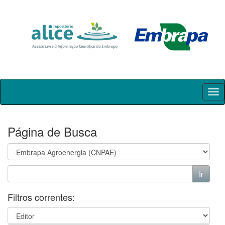
Skip
navigation
Página de Busca
Filtros correntes: