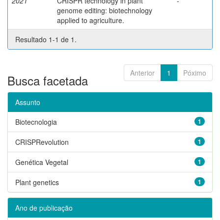
2021
CRISPR technology in plant
-
genome editing: biotechnology
applied to agriculture.
Resultado 1-1 de 1.
Anterior
1
Póximo
Busca facetada
Assunto
Biotecnologia
1
CRISPRevolution
1
Genética Vegetal
1
Plant genetics
1
Ano de publicação