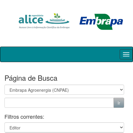
Skip
navigation
Página de Busca
Filtros correntes: