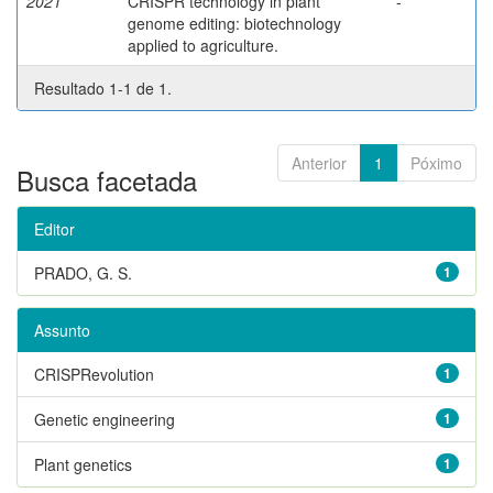
2021
CRISPR technology in plant
-
genome editing: biotechnology
applied to agriculture.
Resultado 1-1 de 1.
Anterior
1
Póximo
Busca facetada
Editor
PRADO, G. S.
1
Assunto
CRISPRevolution
1
Genetic engineering
1
Plant genetics
1