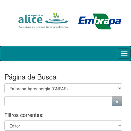
Skip
navigation
Página de Busca
Filtros correntes: